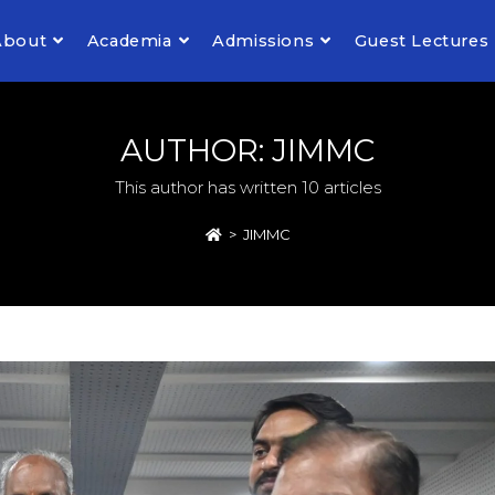
About
Academia
Admissions
Guest Lectures
AUTHOR:
JIMMC
This author has written 10 articles
>
JIMMC