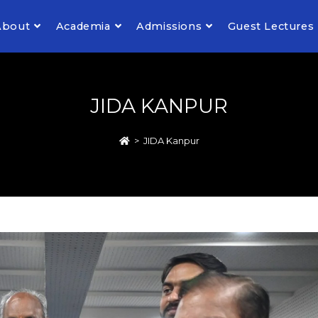
About
Academia
Admissions
Guest Lectures
JIDA KANPUR
>
JIDA Kanpur