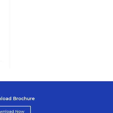
load Brochure
wnload Now