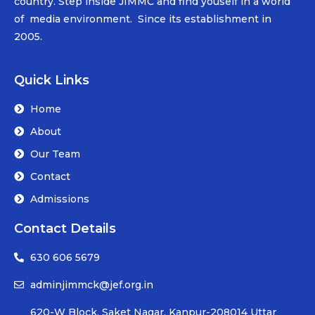
country. Step inside JIMMC and find youself in a world
of media environment. Since its establishment in
2005.
Quick Links
Home
About
Our Team
Contact
Admissions
Contact Details
630 606 5679
adminjimmck@jef.org.in
620-W Block, Saket Nagar, Kanpur-208014 Uttar