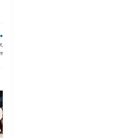
र,
सर